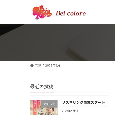
コ
ナ
ン
ビ
テ
ゲ
ン
ー
ツ
シ
へ
ョ
ス
ン
キ
に
ッ
移
プ
動
TOP
2023年6月
最近の投稿
リスキリング事業スタート
お知らせ
2025年5月1日