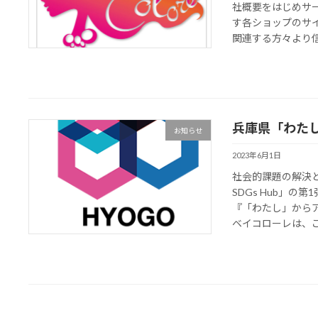
社概要をはじめサ
す各ショップのサ
関連する方々より信頼
兵庫県「わた
お知らせ
2023年6月1日
社会的課題の解決
SDGs Hub」
『「わたし」から
ベイコローレは、この